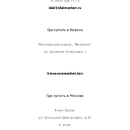
+7 (901) 536 73 73
idel@idelmarket.ru
Где купить в Казани
Московский рынок, "Витрина"
ул. Шамиля Усманова, 1
@
moscowmarket.kzn
Где купить в Москве
Клик-Бутик
ул. Большая Дмитровка, д.32
4 этаж