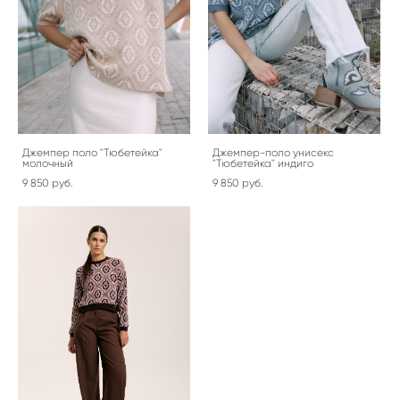
Джемпер поло "Тюбетейка"
Джемпер-поло унисекс
молочный
"Тюбетейка" индиго
9 850 pуб.
9 850 pуб.