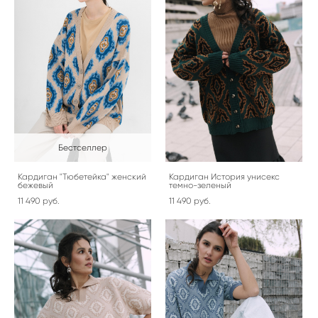
Бестселлер
Кардиган "Тюбетейка" женский
Кардиган История унисекс
бежевый
темно-зеленый
11 490 pуб.
11 490 pуб.