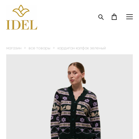
магазин
>
все товары
>
кардиган калфак зеленый