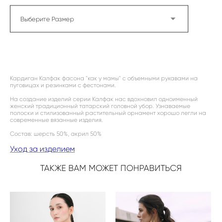
Выберите Размер
ДОБАВИТЬ В КОРЗИНУ
Кардиган Калфак фасона "как у мамы" с объемными рукавами на
пуговицах и резинками с фестонами.
На создание изделий серии Калфак нас вдохновил одноименный
женский традиционный татарский головной убор. Узнаваемые
полоски и стилизованный растительный орнамент хорошо легли на
современные вязанные изделия.
Состав: шерсть 50%, акрил 50%
Уход за изделием
ТАКЖЕ ВАМ МОЖЕТ ПОНРАВИТЬСЯ