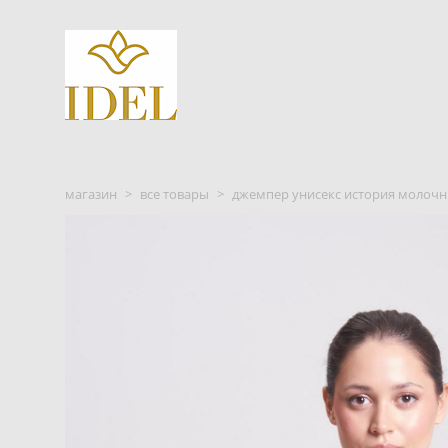
магазин
>
все товары
>
джемпер унисекс история молоч