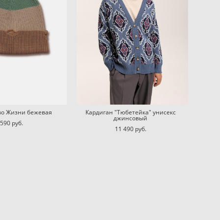
во Жизни бежевая
Кардиган "Тюбетейка" унисекс
джинсовый
 590 pуб.
11 490 pуб.