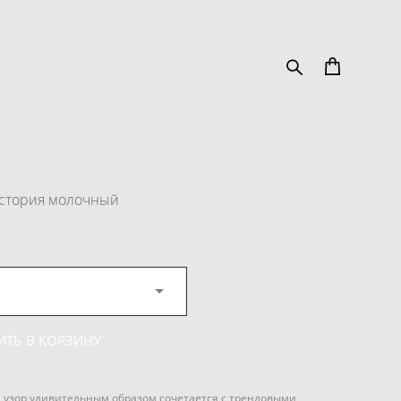
стория молочный
ИТЬ В КОРЗИНУ
узор удивительным образом сочетается с трендовыми