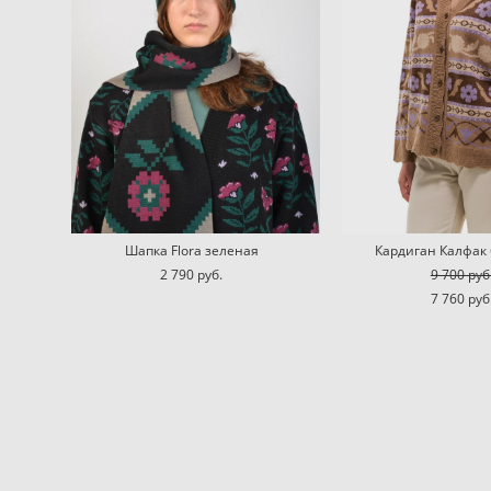
Шапка Flora зеленая
Кардиган Калфак
2 790 pуб.
9 700 pуб
7 760 pуб