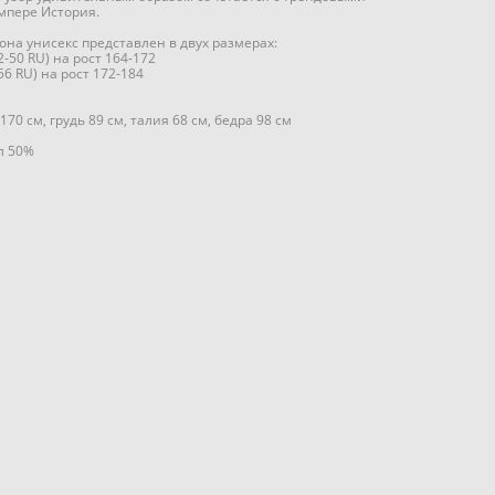
мпере История.
на унисекс представлен в двух размерах:
2-50 RU) на рост 164-172
56 RU) на рост 172-184
70 см, грудь 89 см, талия 68 см, бедра 98 см
л 50%