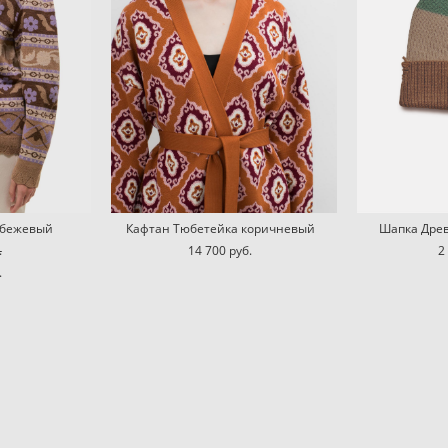
 бежевый
Кафтан Тюбетейка коричневый
Шапка Дре
.
14 700 pуб.
2
.