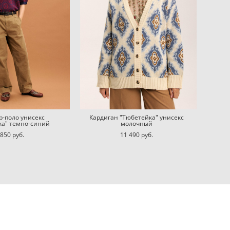
-поло унисекс
Кардиган "Тюбетейка" унисекс
ка" темно-синий
молочный
 850 pуб.
11 490 pуб.