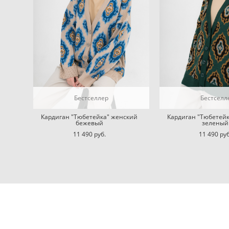
Бестселлер
Бестселл
Кардиган "Тюбетейка" женский
Кардиган "Тюбетей
бежевый
зеленый
11 490 pуб.
11 490 pуб