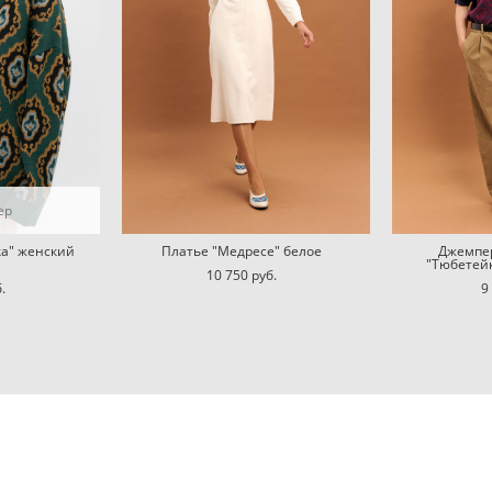
ер
ка" женский
Платье "Медресе" белое
Джемпер
"Тюбетей
10 750 pуб.
.
9