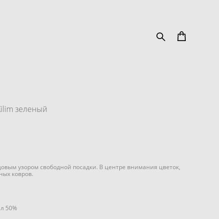
ilim зеленый
довым узором свободной посадки. В центре внимания цветок,
ных ковров.
ил 50%