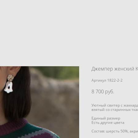
Джемпер женский K
Артикул 1822-2-2
8 700 pуб.
Уютный свитер с жаккар
взятый со старинных тка
Единый размер
Есть другие цвета
Состав: шерсть 50%, акр