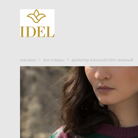
магазин
>
все товары
>
джемпер женский kilim зеленый