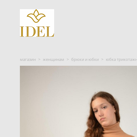
магазин
>
женщинам
>
брюки и юбки
>
юбка трикотажна