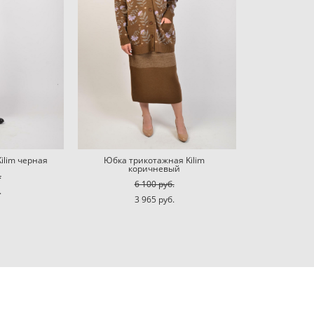
ilim черная
Юбка трикотажная Kilim
коричневый
.
6 100 pуб.
.
3 965 pуб.