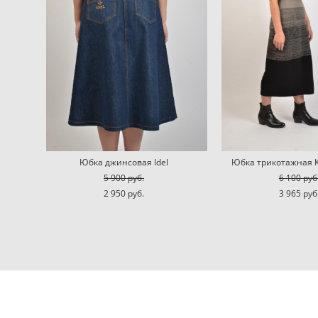
Юбка джинсовая Idel
Юбка трикотажная K
5 900 pуб.
6 100 pуб
2 950 pуб.
3 965 pуб