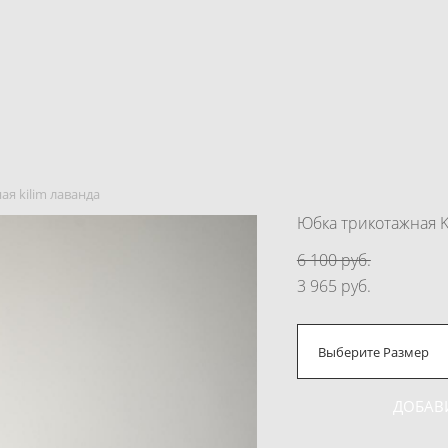
я kilim лаванда
Юбка трикотажная K
6 100 pуб.
3 965 pуб.
Выберите Размер
ДОБАВ