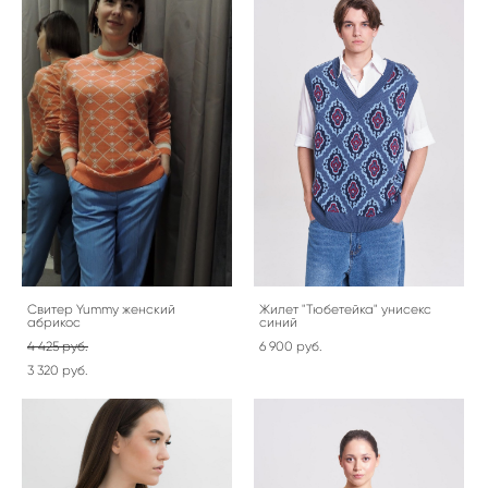
Свитер Yummy женский
Жилет "Тюбетейка" унисекс
абрикос
синий
4 425 pуб.
6 900 pуб.
3 320 pуб.