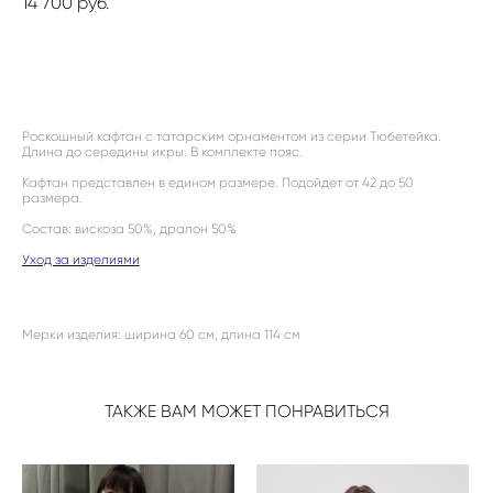
14 700 pуб.
ДОБАВИТЬ В КОРЗИНУ
Роскошный кафтан с татарским орнаментом из серии Тюбетейка.
Длина до середины икры. В комплекте пояс.
Кафтан представлен в едином размере. Подойдет от 42 до 50
размера.
Состав: вискоза 50%, дралон 50%
Уход за изделиями
Мерки изделия: ширина 60 см, длина 114 см
ТАКЖЕ ВАМ МОЖЕТ ПОНРАВИТЬСЯ