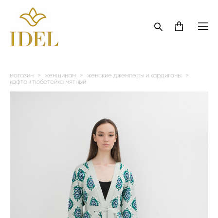
магазин
>
женщинам
>
женские джемперы и кардиганы
>
кафтан тюбетейка мятный