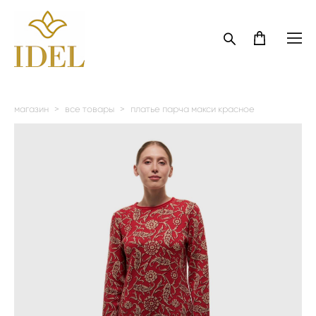
магазин
>
все товары
>
платье парча макси красное