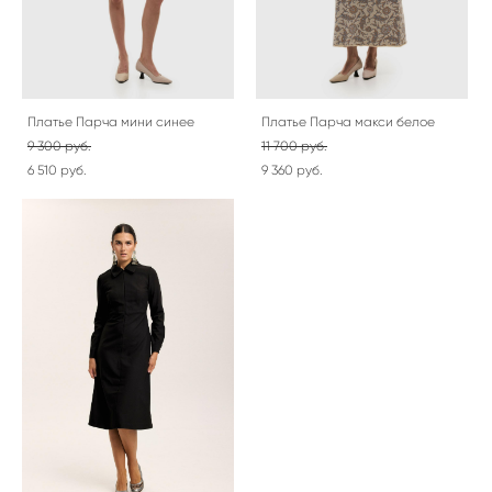
Платье Парча мини синее
Платье Парча макси белое
9 300 pуб.
11 700 pуб.
6 510 pуб.
9 360 pуб.