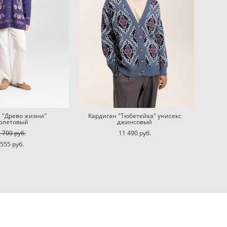
 "Древо жизни"
Кардиган "Тюбетейка" унисекс
олетовый
джинсовый
 700 pуб.
11 490 pуб.
 555 pуб.