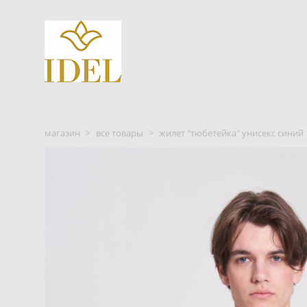
магазин
>
все товары
>
жилет "тюбетейка" унисекс синий