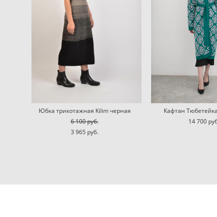
Юбка трикотажная Kilim черная
Кафтан Тюбетейк
6 100 pуб.
14 700 pуб
3 965 pуб.