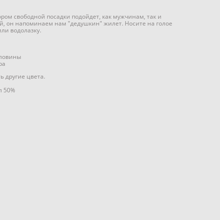
ром свободной посадки подойдет, как мужчинам, так и
, он напоминаем нам "дедушкин" жилет. Носите на голое
или водолазку.
рловины
ра
ть другие цвета.
л 50%