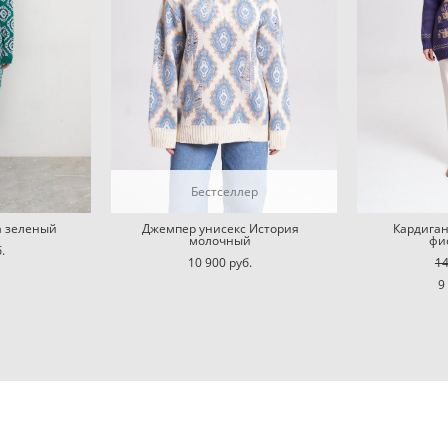
Бестселлер
а зеленый
Джемпер унисекс История
Кардиган
молочный
фи
.
10 900 pуб.
14
9