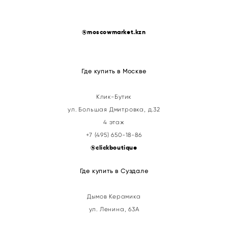
@
moscowmarket.kzn
Где купить в Москве
Клик-Бутик
ул. Большая Дмитровка, д.32
4 этаж
+7 (495) 650-18-86
@clickboutique
Где купить в Суздале
Дымов Керамика
ул. Ленина, 63А