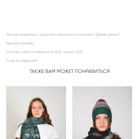
ДОБАВИТЬ В КОРЗИНУ
Теплые варежки с шерстью мериноса и мотивом "Древо жизни"
Единый размер
Состав: шерсть мериноса 50%, акрил 50%
Уход за изделием
ТАКЖЕ ВАМ МОЖЕТ ПОНРАВИТЬСЯ