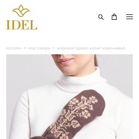
магазин
>
все товары
>
варежки "древо жизни" коричневый