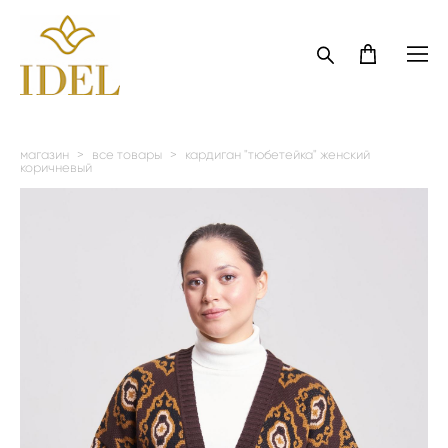
магазин
>
все товары
>
кардиган "тюбетейка" женский
коричневый