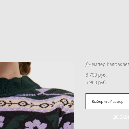
Джемпер Калфак з
8 700 pуб.
6 960 pуб.
Выберите Размер
ДОБАВ