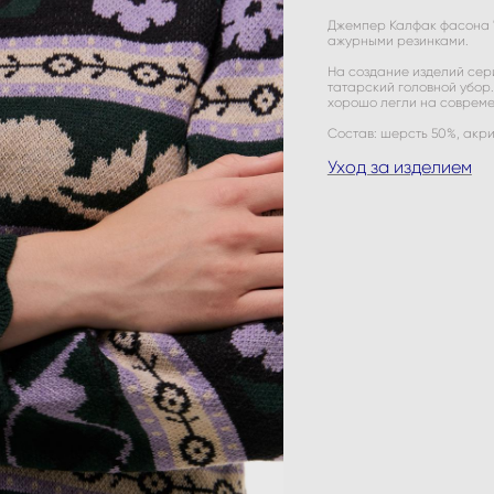
Джемпер Калфак фасона "
ажурными резинками.
На создание изделий сер
татарский головной убор
хорошо легли на совреме
Состав: шерсть 50%, акр
Уход за изделием