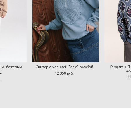
зни" бежевый
Свитер с молнией "Изю" голубой
Кардиган "Т
дж
.
12 350 pуб.
11
.