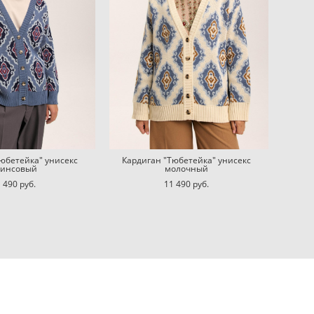
юбетейка" унисекс
Кардиган "Тюбетейка" унисекс
инсовый
молочный
 490 pуб.
11 490 pуб.