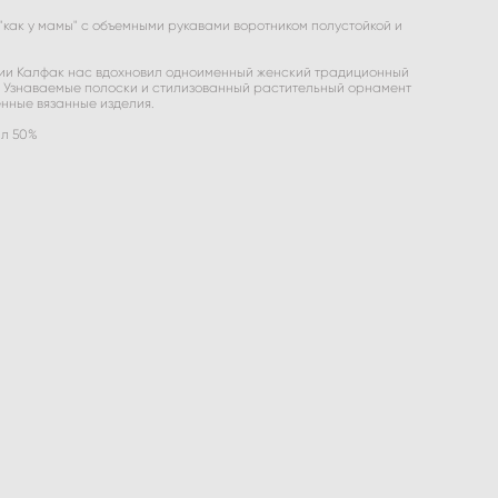
как у мамы" с объемными рукавами воротником полустойкой и
ии Калфак нас вдохновил одноименный женский традиционный
. Узнаваемые полоски и стилизованный растительный орнамент
нные вязанные изделия.
ил 50%