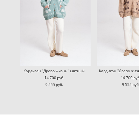
Кардиган "Древо жизни" мятный
Кардиган "Древо жи
14 700 pуб.
14 700 pуб
9 555 pуб.
9 555 pуб