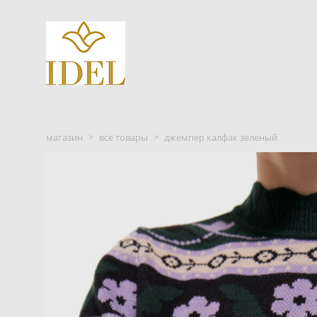
магазин
>
все товары
>
джемпер калфак зеленый