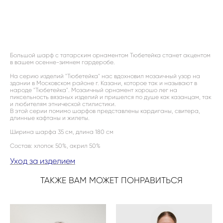
ДОБАВИТЬ В КОРЗИНУ
Большой шарф с татарским орнаментом Тюбетейка станет акцентом
в вашем осенне-зимнем гардеробе.
На серию изделий "Тюбетейка" нас вдохновил мозаичный узор на
здании в Московском районе г. Казани, которое так и называют в
народе "Тюбетейка". Мозаичный орнамент хорошо лег на
пиксельность вязаных изделий и пришелся по душе как казанцам, так
и любителям этнической стилистики.
В этой серии помимо шарфов представлены кардиганы, свитера,
длинные кафтаны и жилеты.
Ширина шарфа 35 см, длина 180 см
Состав: хлопок 50%, акрил 50%
Уход за изделием
ТАКЖЕ ВАМ МОЖЕТ ПОНРАВИТЬСЯ