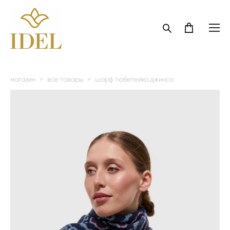
магазин
>
все товары
>
шарф тюбетейка джинса