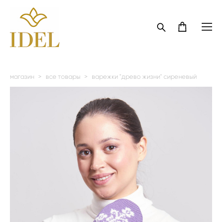
магазин
>
все товары
>
варежки "древо жизни" сиреневый