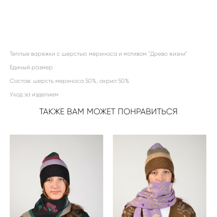
ДОБАВИТЬ В КОРЗИНУ
Теплые варежки с шерстью мериноса и мотивом "Древо жизни"
Единый размер
Состав: шерсть мериноса 50%, акрил 50%
Уход за изделием
ТАКЖЕ ВАМ МОЖЕТ ПОНРАВИТЬСЯ