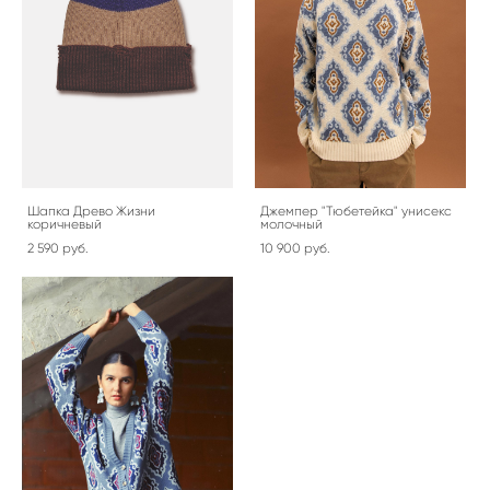
Шапка Древо Жизни
Джемпер "Тюбетейка" унисекс
коричневый
молочный
2 590 pуб.
10 900 pуб.