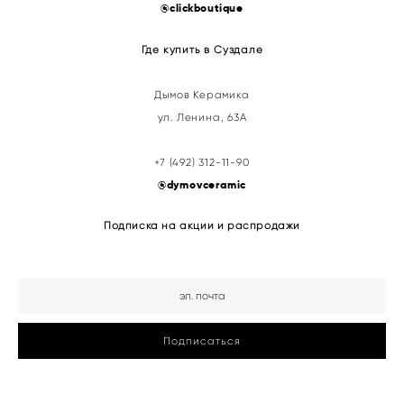
@clickboutique
Где купить в Суздале
Дымов Керамика
ул. Ленина, 63А
+7 (492) 312-11-90
@
dymovceramic
Подписка на акции и распродажи
Подписаться