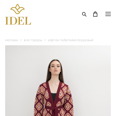
магазин
>
все товары
>
кафтан тюбетейка бордовый