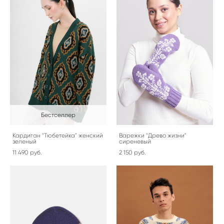
Бестселлер
Кардиган "Тюбетейка" женский
Варежки "Древо жизни"
зеленый
сиреневый
11 490 pуб.
2 150 pуб.