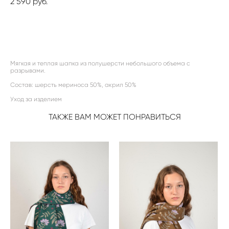
2 590 pуб.
ДОБАВИТЬ В КОРЗИНУ
Мягкая и теплая шапка из полушерсти небольшого объема с
разрывами.
Состав: шерсть мериноса 50%, акрил 50%
Уход за изделием
ТАКЖЕ ВАМ МОЖЕТ ПОНРАВИТЬСЯ