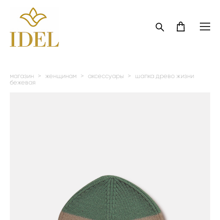
магазин
>
женщинам
>
аксессуары
>
шапка древо жизни
бежевая