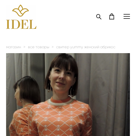
магазин
>
все товары
>
свитер yummy женский абрикос