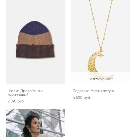
Только онлайн
Шапка Древо Жизни
Подвеска Месяц латунь
коричневый
4 500 pуб.
2 590 pуб.