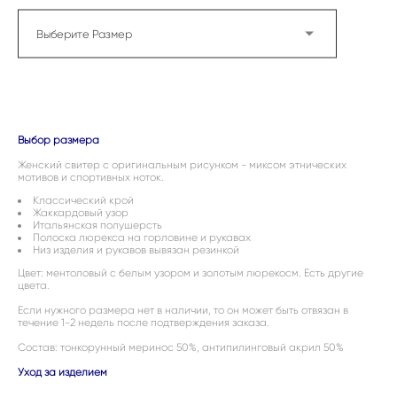
Выберите Размер
ДОБАВИТЬ В КОРЗИНУ
Выбор размера
Женский свитер с оригинальным рисунком - миксом этнических
мотивов и спортивных ноток.
Классический крой
Жаккардовый узор
Итальянская полушерсть
Полоска люрекса на горловине и рукавах
Низ изделия и рукавов вывязан резинкой
Цвет: ментоловый с белым узором и золотым люрекосм. Есть другие
цвета.
Если нужного размера нет в наличии, то он может быть отвязан в
течение 1-2 недель после подтверждения заказа.
Состав: тонкорунный меринос 50%, антипилинговый акрил 50%
Уход за изделием