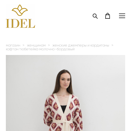
магазин
>
женщинам
>
женские джемперы и кардиганы
>
кафтан тюбетейка молочно-бордовый