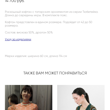
14 700 pуб.
Роскошный кафтан с татарским орнаментом из серии Тюбетейка.
Длина до середины икры. В комплекте пояс.
Кафтан представлен в едином размере. Подойдет от 42 до 50
размера.
Состав: вискоза 50%, дралон 50%
Уход за изделиями
Мерки изделия: ширина 60 см, длина 114 см
ТАКЖЕ ВАМ МОЖЕТ ПОНРАВИТЬСЯ