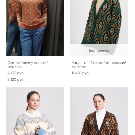
Бестселлер
Свитер Yummy женский
Кардиган "Тюбетейка" женский
абрикос
зеленый
4 425 pуб.
11 490 pуб.
3 320 pуб.