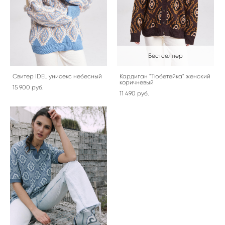
Бестселлер
Свитер IDEL унисекс небесный
Кардиган "Тюбетейка" женский
коричневый
15 900 pуб.
11 490 pуб.