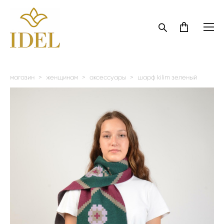
магазин
>
женщинам
>
аксессуары
>
шарф kilim зеленый