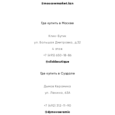
@
moscowmarket.kzn
Где купить в Москве
Клик-Бутик
ул. Большая Дмитровка, д.32
4 этаж
+7 (495) 650-18-86
@clickboutique
Где купить в Суздале
Дымов Керамика
ул. Ленина, 63А
+7 (492) 312-11-90
@
dymovceramic