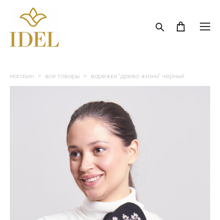
магазин
>
все товары
>
варежки "древо жизни" черный