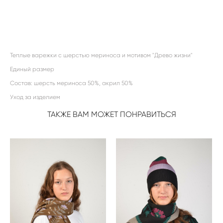
ДОБАВИТЬ В КОРЗИНУ
Теплые варежки с шерстью мериноса и мотивом "Древо жизни"
Единый размер
Состав: шерсть мериноса 50%, акрил 50%
Уход за изделием
ТАКЖЕ ВАМ МОЖЕТ ПОНРАВИТЬСЯ