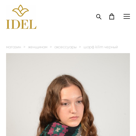
магазин
>
женщинам
>
аксессуары
>
шарф kilim черный